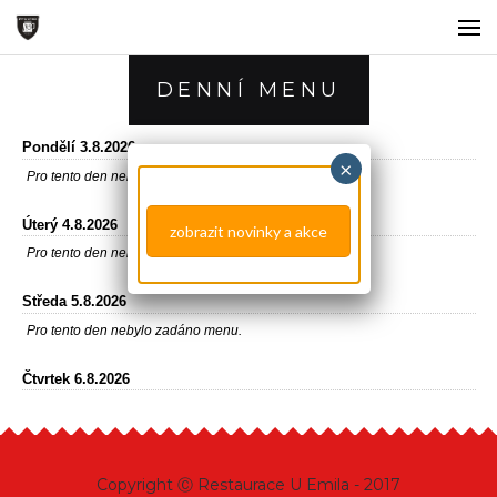
NOVINKY A AKCE
DENNÍ MENU
HISTORIE RESTAURACE
DENNÍ MENU
NABÍDKA JÍDEL A NÁPOJŮ
zobrazit novinky a akce
+
FOTOGALERIE
REZERVACE
KONTAKT
Copyright Ⓒ Restaurace U Emila - 2017