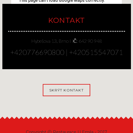
This page can't load Google Maps correctly.
OK
Do you own this website?
KONTAKT
Hybešova 13, Brno I IČ: 642 90 948
+420776690800 | +420515547071
SKRÝT KONTAKT
Copyright Ⓒ Restaurace U Emila - 2017