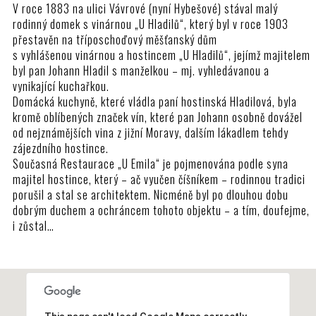
V roce 1883 na ulici Vávrové (nyní Hybešové) stával malý
rodinný domek s vinárnou „U Hladilů“, který byl v roce 1903
přestavěn na tříposchoďový měšťanský dům
s vyhlášenou vinárnou a hostincem „U Hladilů“, jejímž majitelem
byl pan Johann Hladil s manželkou – mj. vyhledávanou a
vynikající kuchařkou.
Domácká kuchyně, které vládla paní hostinská Hladilová, byla
kromě oblíbených značek vín, které pan Johann osobně dovážel
od nejznámějších vina z jižní Moravy, dalším lákadlem tehdy
zájezdního hostince.
Současná Restaurace „U Emila“ je pojmenována podle syna
majitel hostince, který – ač vyučen číšníkem – rodinnou tradici
porušil a stal se architektem. Nicméně byl po dlouhou dobu
dobrým duchem a ochráncem tohoto objektu – a tím, doufejme,
i zůstal…