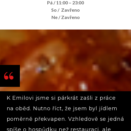
Pá / 11:00 – 23:00
So / Zavřeno
Ne / Zavřeno
K Emilovi jsme si párkrát zašli z práce
na oběd. Nutno říct, že jsem byl jídlem
poměrně překvapen. Vzhledově se jedná
spíše o hospůdku než restauraci, ale